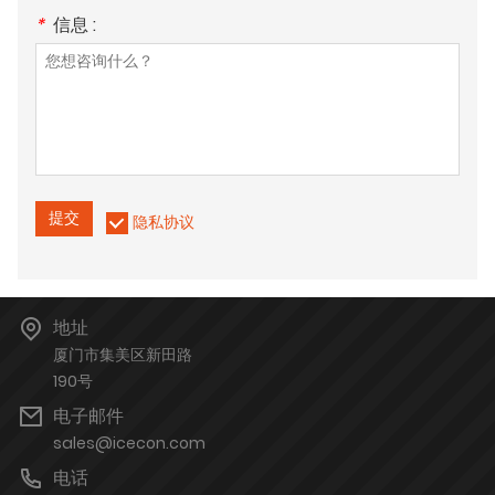
*
信息 :
提交
隐私协议
地址
厦门市集美区新田路
190号
电子邮件
sales@icecon.com
电话