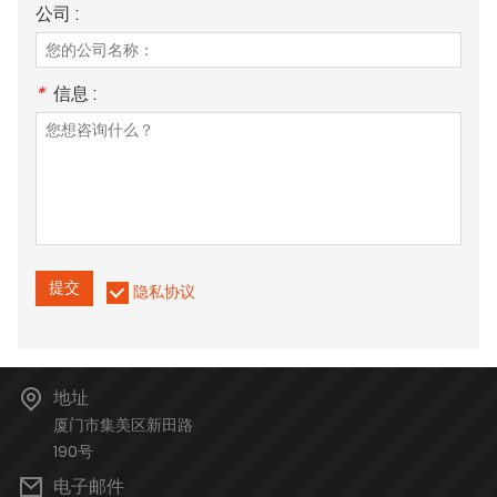
公司 :
*
信息 :
提交
隐私协议
地址
厦门市集美区新田路
190号
电子邮件