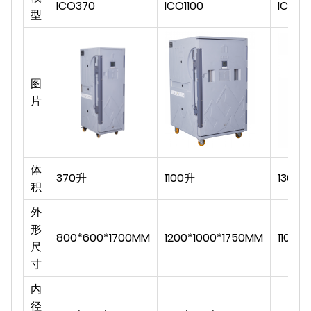
ICO370
ICO1100
ICO13
型
图
片
体
370升
1100升
1300L
积
外
形
800*600*1700MM
1200*1000*1750MM
1100*
尺
寸
内
径