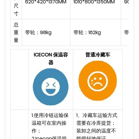
620*420*1370MM
1010*800*1350MM
900*
尺
寸
总
重
带轮：98kg
带轮：162kg
带轮：2
量
ICECON 保温容
普通冷藏车
器
1.使用冷链运输保
1、冷藏车运输方式
温箱可在室内操
需要在冷库提货；
作；
装卸之间的温度不
2.Icecon保温箱
能很好地保证。