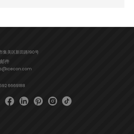
市集美区新田路190号
邮件
es@icecon.com
592 6669188